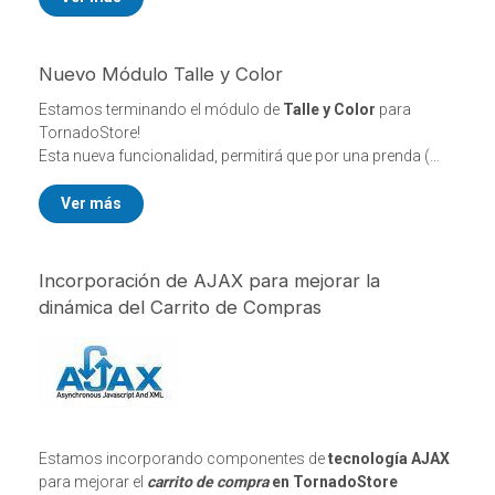
Nuevo Módulo Talle y Color
Estamos terminando el módulo de
Talle y Color
para
TornadoStore!
Esta nueva funcionalidad, permitirá que por una prenda (
esta principalmente pensado para el
rubro de
indumentaria
) el navegante pueda elegir el talle y color, aun
Ver más
dependiendo del stock para dicho artículo.
Incorporación de AJAX para mejorar la
dinámica del Carrito de Compras
Estamos incorporando componentes de
tecnología AJAX
para mejorar el
carrito de compra
en TornadoStore