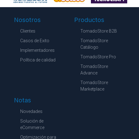
Nosotros
Productos
Clientes
TornadoStore B2B
Casos de Exito
TornadoStore
Catálogo
Implementadores
TornadoStore Pro
Política de calidad
TornadoStore
Advance
TornadoStore
Marketplace
Notas
Novedades
Solución de
eCommerce
Optimización para