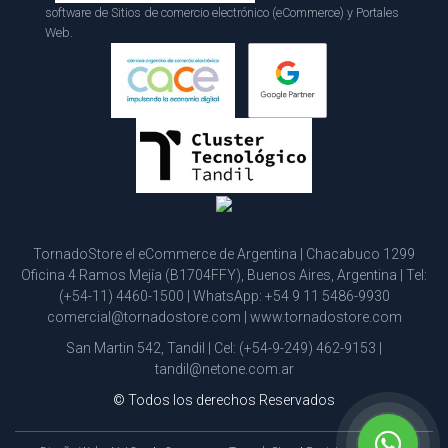
software de Sitios de comercio electrónico (eCommerce) y Portales
Web.
TornadoStore el eCommerce de Argentina | Chacabuco 1299
Oficina 4 Ramos Mejía (B1704FFY), Buenos Aires, Argentina | Tel:
(+54-11) 4460-1500
| WhatsApp:
+54 9 11 5486-9930
comercial@tornadostore.com
|
www.tornadostore.com
San Martin 542, Tandil | Cel:
(+54-9-249) 462-9153
|
tandil@netone.com.ar
© Todos los derechos Reservados