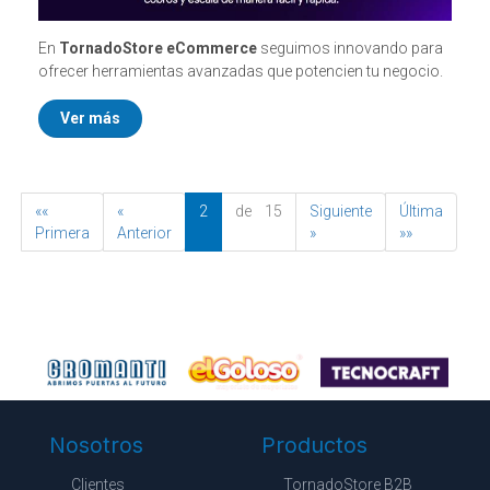
En
TornadoStore eCommerce
seguimos innovando para
ofrecer herramientas avanzadas que potencien tu negocio.
Ver más
««
«
2
de 15
Siguiente
Última
Primera
Anterior
»
»»
Nosotros
Productos
Clientes
TornadoStore B2B