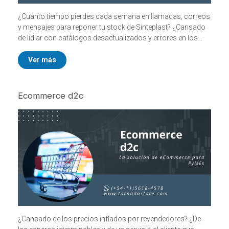
¿Cuánto tiempo pierdes cada semana en llamadas, correos
y mensajes para reponer tu stock de Sinteplast? ¿Cansado
de lidiar con catálogos desactualizados y errores en los
pedidos que terminan costando dinero y afectando el
servicio a tus clientes?
Ver más
Llegó el momento de dejar atrás los métodos obsoletos.
TornadoStore presenta la herramienta definitiva diseñada
Ecommerce d2c
para pinturerías, mayoristas y distribuidores que buscan
máxima eficiencia: el Gestor de Pedidos Sinteplast.
¿Cansado de los precios inflados por revendedores? ¿De