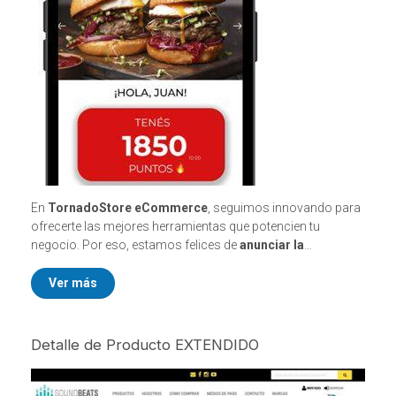
En
TornadoStore eCommerce
, seguimos innovando para
ofrecerte las mejores herramientas que potencien tu
negocio. Por eso, estamos felices de
anunciar la
integración
de una nueva
APP de Puntos y Fidelización
,
diseñada para ayudarte a construir relaciones duraderas
Ver más
con tus clientes.
Detalle de Producto EXTENDIDO