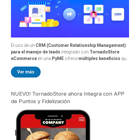
El uso de un
CRM (Customer Relationship Management)
para el manejo de leads
integrado con
TornadoStore
eCommerce
en una
PyME
ofrece
múltiples beneficios
que
impactan directamente en la
eficiencia de ventas
y el
crecimiento del negocio
.
Ver más
NUEVO! TornadoStore ahora Integra con APP
de Puntos y Fidelización