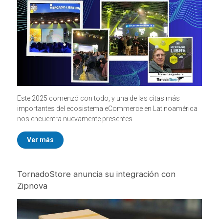
Este 2025 comenzó con todo, y una de las citas más
importantes del ecosistema eCommerce en Latinoamérica
nos encuentra nuevamente presentes.
Con
TornadoStore y NetOne decimos presente en el
Mercado Libre Experience 2025
, el evento que reúne a los
Ver más
principales referentes del comercio electrónico, la
tecnología y la innovación de la región.
TornadoStore anuncia su integración con
Zipnova