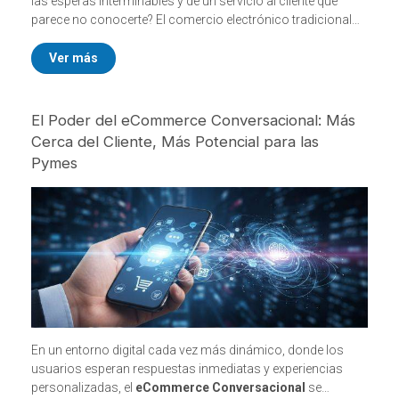
las esperas interminables y de un servicio al cliente que
parece no conocerte? El comercio electrónico tradicional
está lleno de intermediarios que encarecen los productos y
ralentizan todo el proceso. Pero, ¿y si pudieras eliminar
Ver más
todas esas barreras?
TornadoStore está desafiando las reglas del juego en
El Poder del eCommerce Conversacional: Más
Argentina con una propuesta simple pero poderosa: la
Cerca del Cliente, Más Potencial para las
venta Directa al Consumidor (D2C). Estamos eliminando a
Pymes
los intermediarios por una sola razón: darte a vos, el cliente,
la mejor experiencia posible.
En un entorno digital cada vez más dinámico, donde los
usuarios esperan respuestas inmediatas y experiencias
personalizadas, el
eCommerce Conversacional
se