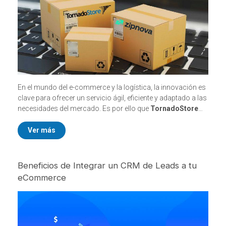
En el mundo del e-commerce y la logística, la innovación es
clave para ofrecer un servicio ágil, eficiente y adaptado a las
necesidades del mercado. Es por ello que
TornadoStore
anuncia su integración con Zipnova
, la evolución de
Zippin. Este cambio representa un paso adelante en la
Ver más
transformación de la gestión logística, consolidando una
plataforma aún más personalizable, escalable e
innovadora.
Beneficios de Integrar un CRM de Leads a tu
eCommerce