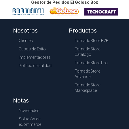
Gestor de Pedidos El Goloso Box
Nosotros
Productos
Clientes
TornadoStore B2B
Casos de Exito
TornadoStore
Catálogo
Implementadores
TornadoStore Pro
Política de calidad
TornadoStore
Advance
TornadoStore
Marketplace
Notas
Novedades
Solución de
eCommerce