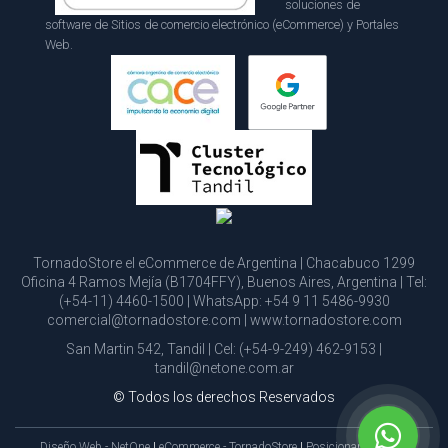
soluciones de
software de Sitios de comercio electrónico (eCommerce) y Portales
Web.
TornadoStore el eCommerce de Argentina | Chacabuco 1299
Oficina 4 Ramos Mejía (B1704FFY), Buenos Aires, Argentina | Tel:
(+54-11) 4460-1500
| WhatsApp:
+54 9 11 5486-9930
comercial@tornadostore.com
|
www.tornadostore.com
San Martin 542, Tandil | Cel:
(+54-9-249) 462-9153
|
tandil@netone.com.ar
© Todos los derechos Reservados
Diseño Web - NetOne
|
eCommerce - TornadoStore
|
Posicionamiento en