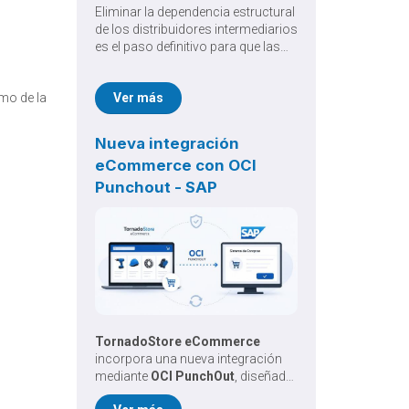
Eliminar la dependencia estructural
de los distribuidores intermediarios
es el paso definitivo para que las
marcas asuman el control total de
su rentabilidad. Implementar un
mo de la
Ver más
Ecommerce d2c dejó de ser una
simple alternativa digital para
convertirse en una estrategia de
Nueva integración
expansión comercial
eCommerce con OCI
absolutamente indispensable en el
ecosistema actual.
Punchout - SAP
TornadoStore eCommerce
incorpora una nueva integración
mediante
OCI PunchOut
, diseñada
para simplificar y automatizar los