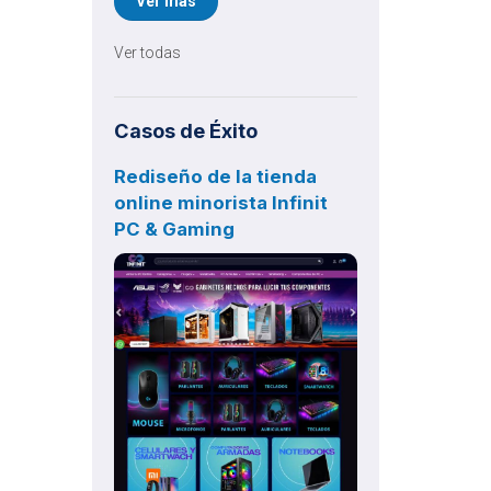
Ver más
procesos de compra entre
proveedores y empresas que
utilizan SAP.
Ver todas
Casos de Éxito
Rediseño de la tienda
online minorista Infinit
PC & Gaming