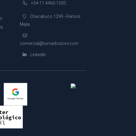
+54-11 4460-1500
Chacabuco 1299 - Ramos
es
Mejía
es
comercial@tornadostore.com
LinkedIn