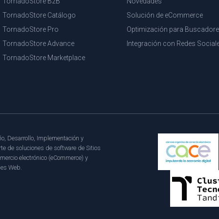
TornadoStore B2B
Novedades
TornadoStore Catálogo
Solución de eCommerce
TornadoStore Pro
Optimización para Buscador
TornadoStore Advance
Integración con Redes Social
TornadoStore Marketplace
o, Desarrollo, Implementación y
te de soluciones de software de Sitios
mercio electrónico (eCommerce) y
les Web.