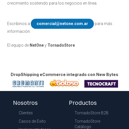
crecimiento sostenido para los negocios en línea.
Escribinos a
comercial@netone.com.ar
para más
información.
El equipo de
NetOne
y
TornadoStore
DropShipping eCommerce integrado con New Bytes
Nosotros
Productos
Clientes
TornadoStore B2B
Casos de Exito
TornadoStore
Catálogo