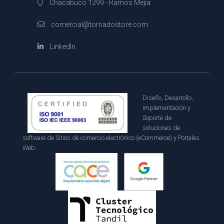
Chacabuco 1299 - Ramos Mejía
comercial@tornadostore.com
LinkedIn
Diseño, Desarrollo,
Implementación y
Soporte de
soluciones de
software de Sitios de comercio electrónico (eCommerce) y Portales
Web.