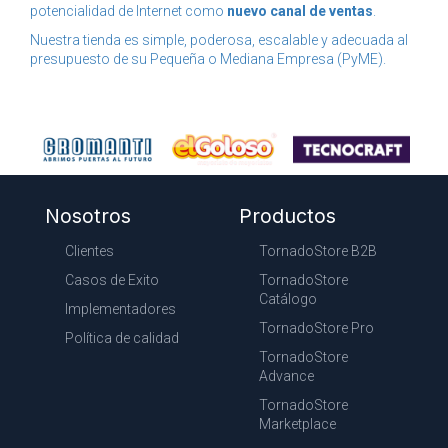
potencialidad de Internet como
nuevo canal de ventas
.
Nuestra tienda es simple, poderosa, escalable y adecuada al
presupuesto de su Pequeña o Mediana Empresa (PyME).
Nosotros
Productos
Clientes
TornadoStore B2B
Casos de Exito
TornadoStore
Catálogo
Implementadores
TornadoStore Pro
Política de calidad
TornadoStore
Advance
TornadoStore
Marketplace