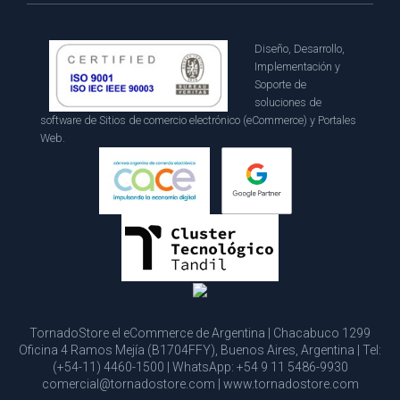
Diseño, Desarrollo,
Implementación y
Soporte de
soluciones de
software de Sitios de comercio electrónico (eCommerce) y Portales
Web.
TornadoStore el eCommerce de Argentina | Chacabuco 1299
Oficina 4 Ramos Mejía (B1704FFY), Buenos Aires, Argentina | Tel:
(+54-11) 4460-1500
| WhatsApp:
+54 9 11 5486-9930
comercial@tornadostore.com
|
www.tornadostore.com