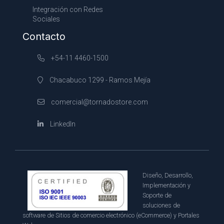
Integración con Redes
Sociales
Contacto
+54-11 4460-1500
Chacabuco 1299 - Ramos Mejía
comercial@tornadostore.com
LinkedIn
Diseño, Desarrollo,
Implementación y
Soporte de
soluciones de
software de Sitios de comercio electrónico (eCommerce) y Portales