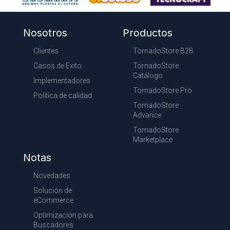
Nosotros
Productos
Clientes
TornadoStore B2B
Casos de Exito
TornadoStore
Catálogo
Implementadores
TornadoStore Pro
Política de calidad
TornadoStore
Advance
TornadoStore
Marketplace
Notas
Novedades
Solución de
eCommerce
Optimización para
Buscadores