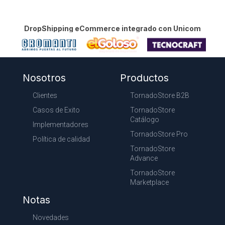
DropShipping eCommerce integrado con Unicom
Nosotros
Productos
Clientes
TornadoStore B2B
Casos de Exito
TornadoStore
Catálogo
Implementadores
TornadoStore Pro
Política de calidad
TornadoStore
Advance
TornadoStore
Marketplace
Notas
Novedades