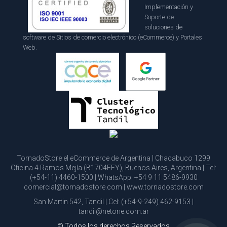
Implementación y
Soporte de
soluciones de
software de Sitios de comercio electrónico (eCommerce) y Portales
Web.
TornadoStore el eCommerce de Argentina | Chacabuco 1299
Oficina 4 Ramos Mejía (B1704FFY), Buenos Aires, Argentina | Tel:
(+54-11) 4460-1500
| WhatsApp:
+54 9 11 5486-9930
comercial@tornadostore.com
|
www.tornadostore.com
San Martin 542, Tandil | Cel:
(+54-9-249) 462-9153
|
tandil@netone.com.ar
© Todos los derechos Reservados