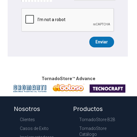
Enviar
TornadoStore™ Advance
Nosotros
Productos
Clientes
TornadoStore B2B
Casos de Exito
TornadoStore
Catálogo