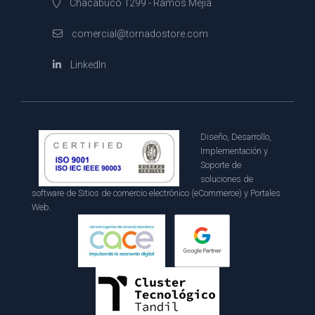
Chacabuco 1299 - Ramos Mejía
comercial@tornadostore.com
LinkedIn
Diseño, Desarrollo,
Implementación y
Soporte de
soluciones de
software de Sitios de comercio electrónico (eCommerce) y Portales
Web.