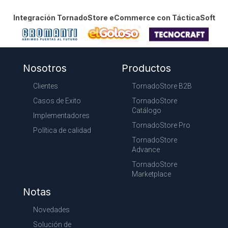
Integración TornadoStore eCommerce con TácticaSoft
Nosotros
Productos
Clientes
TornadoStore B2B
Casos de Exito
TornadoStore
Catálogo
Implementadores
TornadoStore Pro
Política de calidad
TornadoStore
Advance
TornadoStore
Marketplace
Notas
Novedades
Solución de