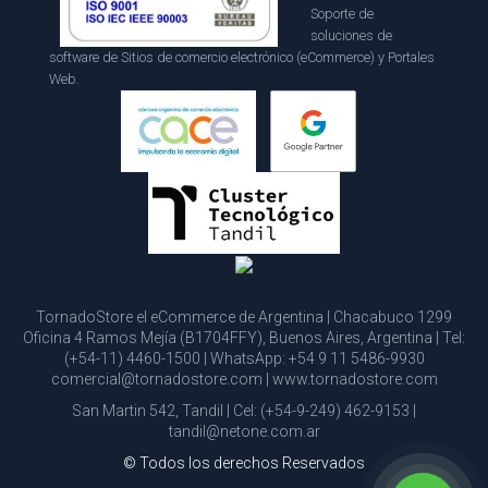
Soporte de
soluciones de
software de Sitios de comercio electrónico (eCommerce) y Portales
Web.
TornadoStore el eCommerce de Argentina | Chacabuco 1299
Oficina 4 Ramos Mejía (B1704FFY), Buenos Aires, Argentina | Tel:
(+54-11) 4460-1500
| WhatsApp:
+54 9 11 5486-9930
comercial@tornadostore.com
|
www.tornadostore.com
San Martin 542, Tandil | Cel:
(+54-9-249) 462-9153
|
tandil@netone.com.ar
© Todos los derechos Reservados