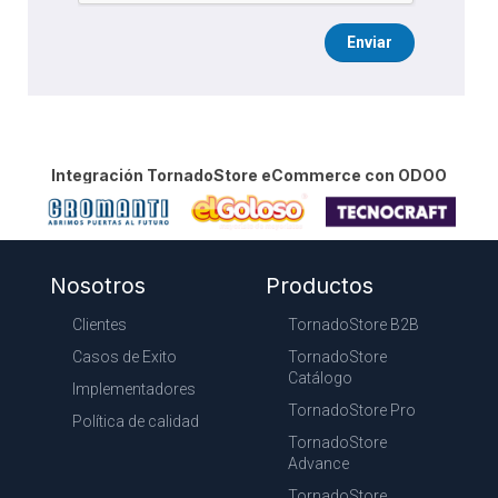
Enviar
Integración TornadoStore eCommerce con ODOO
Nosotros
Productos
Clientes
TornadoStore B2B
Casos de Exito
TornadoStore
Catálogo
Implementadores
TornadoStore Pro
Política de calidad
TornadoStore
Advance
TornadoStore