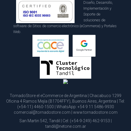
Diseño, Desarrollo,
Implementación y
Soporte de
soluciones de
software de Sitios de comercio electrónico (eCommerce) y Portales
Web.
TornadoStore el eCommerce de Argentina | Chacabuco 1299
Oficina 4 Ramos Mejía (B1704FFY), Buenos Aires, Argentina | Tel:
(+54-11) 4460-1500
| WhatsApp:
+54 9 11 5486-9930
comercial@tornadostore.com
|
www.tornadostore.com
San Martin 542, Tandil | Cel:
(+54-9-249) 462-9153
|
tandil@netone.com.ar