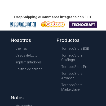
DropShipping eCommerce integrado con ELIT
Nosotros
Productos
Clientes
TornadoStore B2B
Casos de Exito
TornadoStore
Catálogo
Implementadores
TornadoStore Pro
Política de calidad
TornadoStore
Advance
TornadoStore
Marketplace
Notas