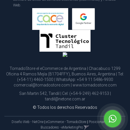
Web.
TornadoStore el eCommerce de Argentina | Chacabuco 1299
Oficina 4 Ramos Mejía (B1704FFY), Buenos Aires, Argentina | Tel:
(+54-11) 4460-1500
| WhatsApp:
+54 9 11 5486-9930
comercial@tornadostore.com
|
www.tornadostore.com
San Martin 542, Tandil | Cel:
(+54-9-249) 462-9153
|
tandil@netone.com.ar
© Todos los derechos Reservados
Diseño Web - NetOne
|
eCommerce - TornadoStore
|
Posicionamiento en
Buscadores - eMarketingPro