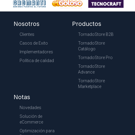
Nosotros
Productos
Clientes
TornadoStore B2B
Casos de Exito
TornadoStore
Catálogo
Implementadores
TornadoStore Pro
Política de calidad
TornadoStore
Advance
TornadoStore
Marketplace
Notas
Novedades
Solución de
eCommerce
Optimización para