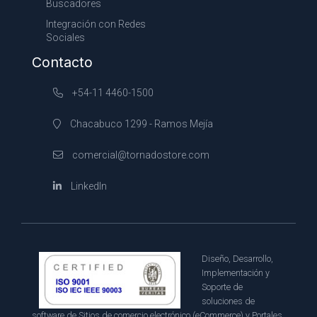
Buscadores
Integración con Redes
Sociales
Contacto
+54-11 4460-1500
Chacabuco 1299 - Ramos Mejía
comercial@tornadostore.com
LinkedIn
Diseño, Desarrollo,
Implementación y
Soporte de
soluciones de
software de Sitios de comercio electrónico (eCommerce) y Portales