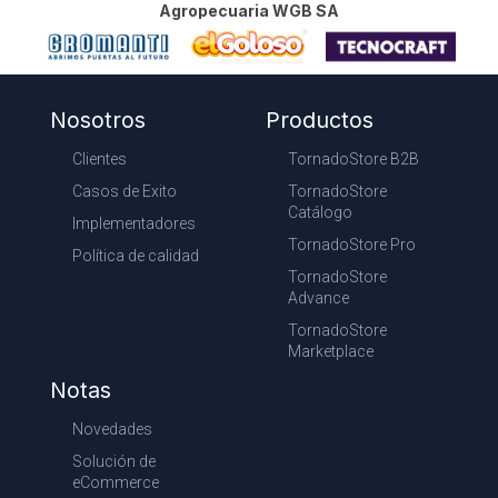
Agropecuaria WGB SA
Nosotros
Productos
Clientes
TornadoStore B2B
Casos de Exito
TornadoStore
Catálogo
Implementadores
TornadoStore Pro
Política de calidad
TornadoStore
Advance
TornadoStore
Marketplace
Notas
Novedades
Solución de
eCommerce