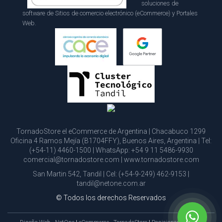
soluciones de
software de Sitios de comercio electrónico (eCommerce) y Portales
Web.
TornadoStore el eCommerce de Argentina | Chacabuco 1299
Oficina 4 Ramos Mejía (B1704FFY), Buenos Aires, Argentina | Tel:
(+54-11) 4460-1500
| WhatsApp:
+54 9 11 5486-9930
comercial@tornadostore.com
|
www.tornadostore.com
San Martin 542, Tandil | Cel:
(+54-9-249) 462-9153
|
tandil@netone.com.ar
© Todos los derechos Reservados