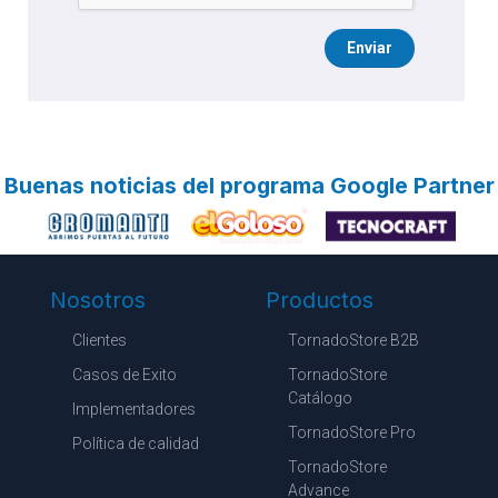
Enviar
Buenas noticias del programa Google Partner
Nosotros
Productos
Clientes
TornadoStore B2B
Casos de Exito
TornadoStore
Catálogo
Implementadores
TornadoStore Pro
Política de calidad
TornadoStore
Advance