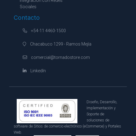
Integración con Redes
Sociales
Contacto
+54-11 4460-1500
Chacabuco 1299 - Ramos Mejía
comercial@tornadostore.com
LinkedIn
Diseño, Desarrollo,
Implementación y
Soporte de
soluciones de
software de Sitios de comercio electrónico (eCommerce) y Portales
Web.