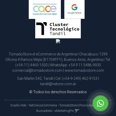
TornadoStore el eCommerce de Argentina | Chacabuco 1299
Oficina 4 Ramos Mejía (B1704FFY), Buenos Aires, Argentina | Tel:
(+54-11) 4460-1500
| WhatsApp:
+54 9 11 5486-9930
comercial@tornadostore.com
|
www.tornadostore.com
San Martin 542, Tandil | Cel:
(+54-9-249) 462-9153
|
tandil@netone.com.ar
© Todos los derechos Reservados
Diseño Web - NetOne
|
eCommerce - TornadoStore
|
Posicionamiento en
Buscadores - eMarketingPro