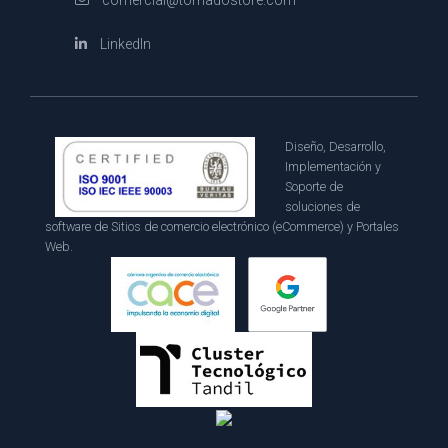
comercial@tornadostore.com
LinkedIn
Diseño, Desarrollo,
Implementación y
Soporte de
soluciones de
software de Sitios de comercio electrónico (eCommerce) y Portales
Web.