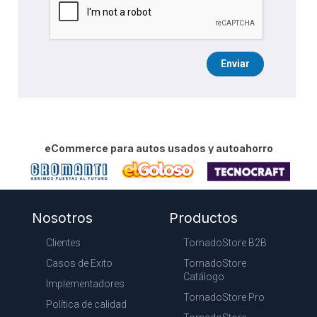
Enviar
eCommerce para autos usados y autoahorro
Nosotros
Productos
Clientes
TornadoStore B2B
Casos de Exito
TornadoStore
Catálogo
Implementadores
TornadoStore Pro
Política de calidad