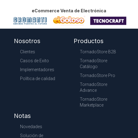
eCommerce Venta de Electrónica
Nosotros
Productos
Clientes
TornadoStore B2B
Casos de Exito
TornadoStore
Catálogo
Implementadores
TornadoStore Pro
Política de calidad
TornadoStore
Advance
TornadoStore
Marketplace
Notas
Novedades
Solución de