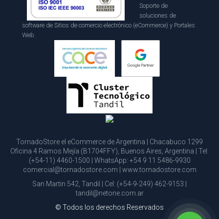
Soporte de
soluciones de
software de Sitios de comercio electrónico (eCommerce) y Portales
Web.
TornadoStore el eCommerce de Argentina | Chacabuco 1299
Oficina 4 Ramos Mejía (B1704FFY), Buenos Aires, Argentina | Tel:
(+54-11) 4460-1500
| WhatsApp:
+54 9 11 5486-9930
comercial@tornadostore.com
|
www.tornadostore.com
San Martin 542, Tandil | Cel:
(+54-9-249) 462-9153
|
tandil@netone.com.ar
© Todos los derechos Reservados