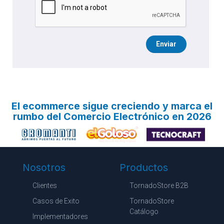
Enviar
El ecommerce sigue creciendo y marca el
rumbo del Comercio Electrónico en 2026
Nosotros
Productos
Clientes
TornadoStore B2B
Casos de Exito
TornadoStore
Catálogo
Implementadores