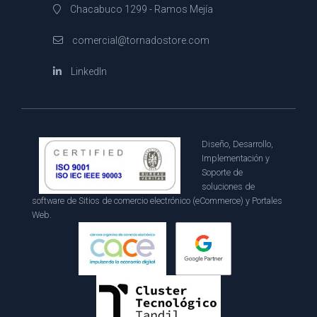
Chacabuco 1299 - Ramos Mejía
comercial@tornadostore.com
LinkedIn
Diseño, Desarrollo,
Implementación y
Soporte de
soluciones de
software de Sitios de comercio electrónico (eCommerce) y Portales
Web.