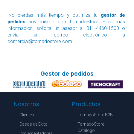
¡No pierdas más tiempo y optimiza tu
gestor de
pedidos
hoy mismo con TornadoStore! Para más
información, solicita un asesor al 011-4460-1500 o
envía un correo electrónico a
comercial@tornadostore.com
.
Gestor de pedidos
Nosotros
Productos
Clientes
TornadoStore B2B
Casos de Exito
TornadoStore
Catálogo
Implementadores