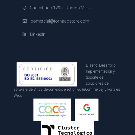
Chacabuco 1299 - Ramos Mejía
comercial@tornadostore.com
LinkedIn
Diseño, Desarrollo,
Implementación y
Soporte de
soluciones de
software de Sitios de comercio electrónico (eCommerce) y Portales
Web.