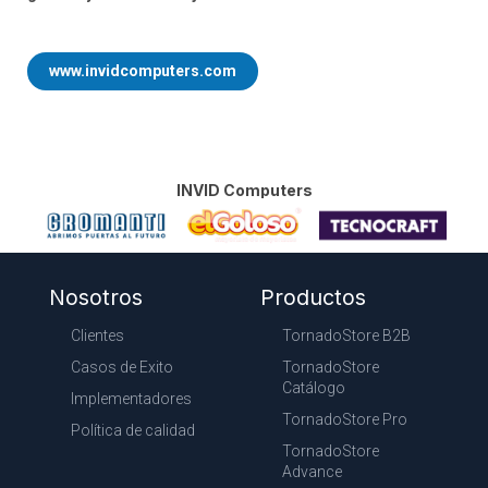
www.invidcomputers.com
INVID Computers
Nosotros
Productos
Clientes
TornadoStore B2B
Casos de Exito
TornadoStore
Catálogo
Implementadores
TornadoStore Pro
Política de calidad
TornadoStore
Advance