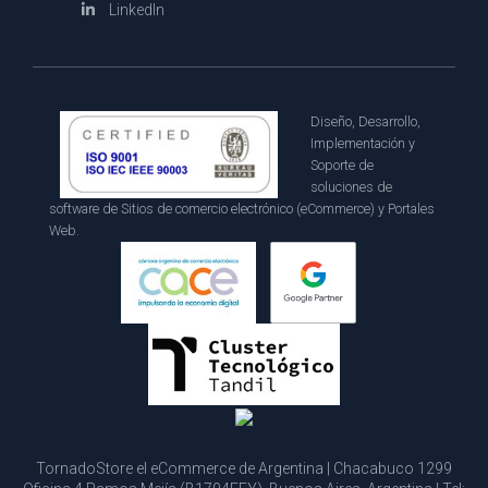
LinkedIn
Diseño, Desarrollo,
Implementación y
Soporte de
soluciones de
software de Sitios de comercio electrónico (eCommerce) y Portales
Web.
TornadoStore el eCommerce de Argentina | Chacabuco 1299