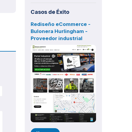
consolida como la solución líder,
diseñada para potenciar a
Casos de Éxito
fabricantes, distribuidores y
mayoristas que buscan eficiencia,
Rediseño eCommerce -
control y crecimiento.
Bulonera Hurlingham -
Proveedor industrial