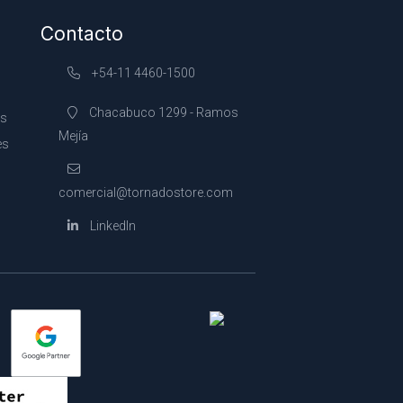
Contacto
+54-11 4460-1500
Chacabuco 1299 - Ramos
es
Mejía
es
comercial@tornadostore.com
LinkedIn