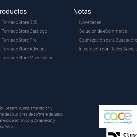
roductos
Notas
TornadoStore B2B
Novedades
TornadoStore Catálogo
Solución de eCommerce
TornadoStore Pro
Optimización para Buscador
TornadoStore Advance
Integración con Redes Social
TornadoStore Marketplace
o, Desarrollo, Implementación y
te de soluciones de software de Sitios
mercio electrónico (eCommerce) y
les Web.