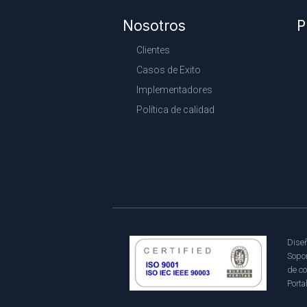
Nosotros
P
Clientes
Casos de Exito
Implementadores
Política de calidad
Diseñ
Sopor
de co
Porta