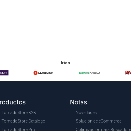
Irion
roductos
Notas
TornadoStore B2B
Novedades
TornadoStore Catálogo
Solución de eCommerce
TornadoStore Pro
Optimización para Buscador