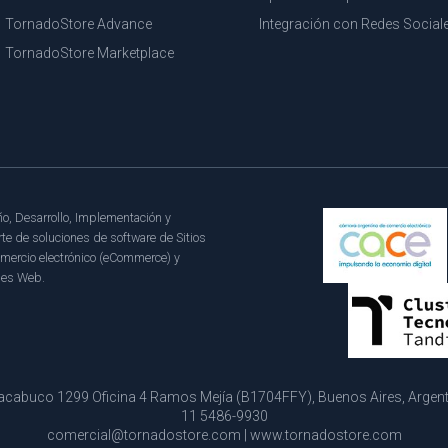
TornadoStore Advance
Integración con Redes Social
TornadoStore Marketplace
o, Desarrollo, Implementación y
te de soluciones de software de Sitios
mercio electrónico (eCommerce) y
les Web.
cabuco 1299 Oficina 4 Ramos Mejía (B1704FFY), Buenos Aires, Argentin
11 5486-9930
comercial@tornadostore.com
|
www.tornadostore.com