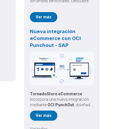
sin límites territoriales. Descubre
cómo una Plataforma B2B para
pymes elimina el caos operativo.
Ver más
Nueva integración
eCommerce con OCI
Punchout - SAP
TornadoStore eCommerce
incorpora una nueva integración
mediante
OCI PunchOut
, diseñada
para simplificar y automatizar los
Ver más
procesos de compra entre
proveedores y empresas que
utilizan SAP.
Ver todas