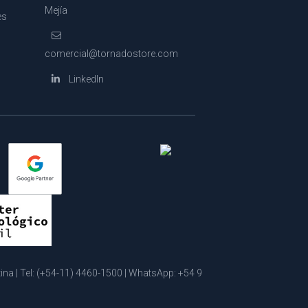
Mejía
es
comercial@tornadostore.com
LinkedIn
a | Tel:
(+54-11) 4460-1500
| WhatsApp:
+54 9