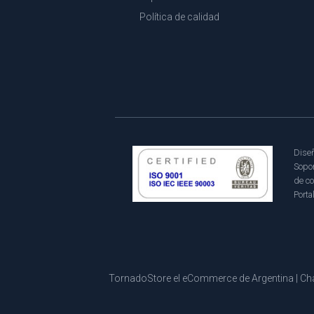
Política de calidad
Diseñ
Sopor
de co
Porta
TornadoStore el eCommerce de Argentina | Cha