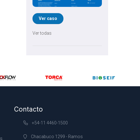
Ver caso
Ver todas
Contacto
+54-11 4460-1500
Chacabuco 1299 - Ramos
es