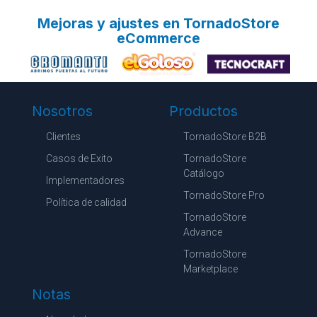
Mejoras y ajustes en TornadoStore
eCommerce
Nosotros
Productos
Clientes
TornadoStore B2B
Casos de Exito
TornadoStore
Catálogo
Implementadores
TornadoStore Pro
Política de calidad
TornadoStore
Advance
TornadoStore
Marketplace
Notas