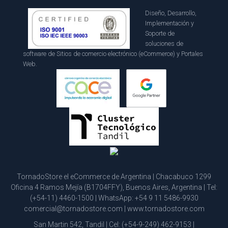
Diseño, Desarrollo,
Implementación y
Soporte de
soluciones de
software de Sitios de comercio electrónico (eCommerce) y Portales
Web.
TornadoStore el eCommerce de Argentina | Chacabuco 1299
Oficina 4 Ramos Mejía (B1704FFY), Buenos Aires, Argentina | Tel:
(+54-11) 4460-1500
| WhatsApp:
+54 9 11 5486-9930
comercial@tornadostore.com
|
www.tornadostore.com
San Martin 542, Tandil | Cel:
(+54-9-249) 462-9153
|