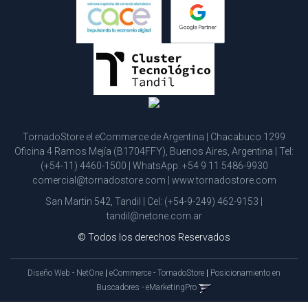
TornadoStore el eCommerce de Argentina | Chacabuco 1299
Oficina 4 Ramos Mejía (B1704FFY), Buenos Aires, Argentina | Tel:
(+54-11) 4460-1500
| WhatsApp:
+54 9 11 5486-9930
comercial@tornadostore.com
|
www.tornadostore.com
San Martin 542, Tandil | Cel:
(+54-9-249) 462-9153
|
tandil@netone.com.ar
© Todos los derechos Reservados
Diseño Web - NetOne
|
eCommerce - TornadoStore
|
Posicionamiento en
Buscadores - eMarketingPro