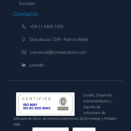
Sociales
Contacto
+54-11 4460-1500
Chacabuco 1299 - Ramos Mejía
comercial@tornadostore.com
LinkedIn
Diseño, Desarrollo,
Implementación y
Soporte de
soluciones de
software de Sitios de comercio electrónico (eCommerce) y Portales
Web.