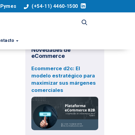
a Pymes
(+54-11) 4460-1500
ntacto
Novedades de
eCommerce
Ecommerce d2c: El
modelo estratégico para
maximizar sus márgenes
comerciales