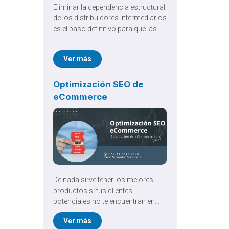
Eliminar la dependencia estructural
de los distribuidores intermediarios
es el paso definitivo para que las
marcas asuman el control total de
su rentabilidad. Implementar un
Ver más
Ecommerce d2c dejó de ser una
simple alternativa digital para
convertirse en una estrategia de
Optimización SEO de
expansión comercial
eCommerce
absolutamente indispensable en el
ecosistema actual.
De nada sirve tener los mejores
productos si tus clientes
potenciales no te encuentran en
Google. En el competitivo mundo
Ver más
online, la Optimización SEO de