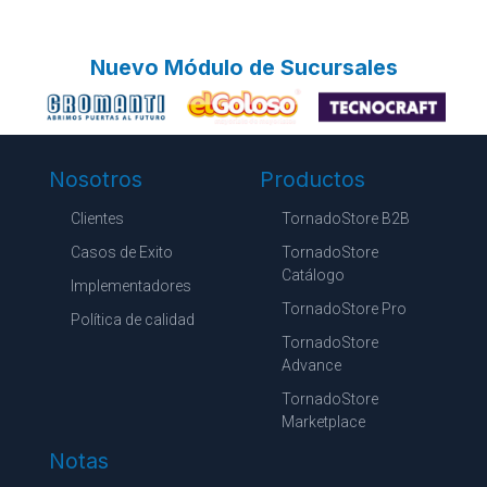
Nuevo Módulo de Sucursales
Nosotros
Productos
Clientes
TornadoStore B2B
Casos de Exito
TornadoStore
Catálogo
Implementadores
TornadoStore Pro
Política de calidad
TornadoStore
Advance
TornadoStore
Marketplace
Notas