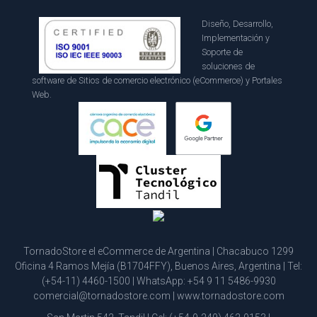
Diseño, Desarrollo,
Implementación y
Soporte de
soluciones de
software de Sitios de comercio electrónico (eCommerce) y Portales
Web.
TornadoStore el eCommerce de Argentina | Chacabuco 1299
Oficina 4 Ramos Mejía (B1704FFY), Buenos Aires, Argentina | Tel:
(+54-11) 4460-1500
| WhatsApp:
+54 9 11 5486-9930
comercial@tornadostore.com
|
www.tornadostore.com