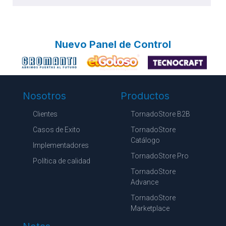
Nuevo Panel de Control
Nosotros
Productos
Clientes
TornadoStore B2B
Casos de Exito
TornadoStore
Catálogo
Implementadores
TornadoStore Pro
Política de calidad
TornadoStore
Advance
TornadoStore
Marketplace