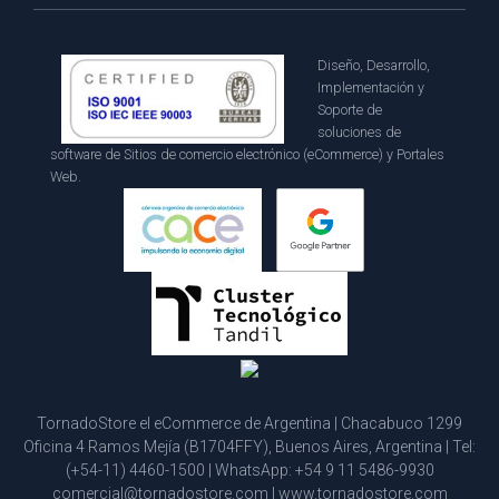
Diseño, Desarrollo,
Implementación y
Soporte de
soluciones de
software de Sitios de comercio electrónico (eCommerce) y Portales
Web.
TornadoStore el eCommerce de Argentina | Chacabuco 1299
Oficina 4 Ramos Mejía (B1704FFY), Buenos Aires, Argentina | Tel:
(+54-11) 4460-1500
| WhatsApp:
+54 9 11 5486-9930
comercial@tornadostore.com
|
www.tornadostore.com