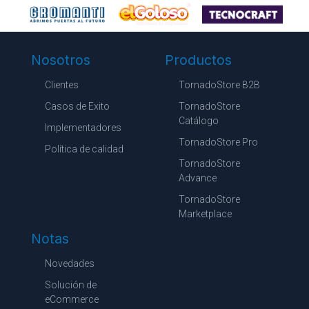
Nosotros
Productos
Clientes
TornadoStore B2B
Casos de Exito
TornadoStore
Catálogo
Implementadores
TornadoStore Pro
Política de calidad
TornadoStore
Advance
TornadoStore
Marketplace
Notas
Novedades
Solución de
eCommerce