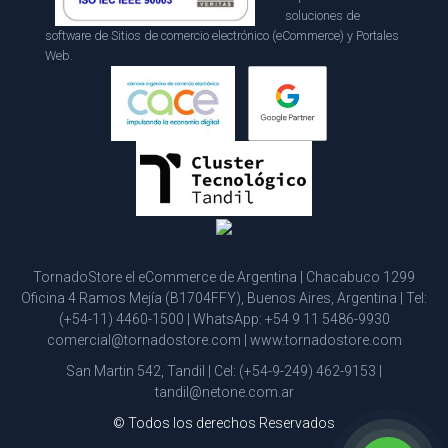
soluciones de
software de Sitios de comercio electrónico (eCommerce) y Portales
Web.
TornadoStore el eCommerce de Argentina | Chacabuco 1299
Oficina 4 Ramos Mejía (B1704FFY), Buenos Aires, Argentina | Tel:
(+54-11) 4460-1500
| WhatsApp:
+54 9 11 5486-9930
comercial@tornadostore.com
|
www.tornadostore.com
San Martin 542, Tandil | Cel:
(+54-9-249) 462-9153
|
tandil@netone.com.ar
© Todos los derechos Reservados