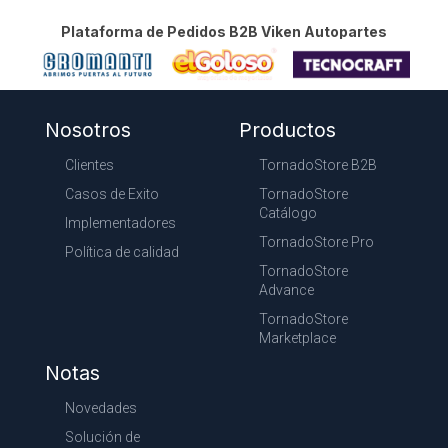
Plataforma de Pedidos B2B Viken Autopartes
Nosotros
Productos
Clientes
TornadoStore B2B
Casos de Exito
TornadoStore
Catálogo
Implementadores
TornadoStore Pro
Política de calidad
TornadoStore
Advance
TornadoStore
Marketplace
Notas
Novedades
Solución de