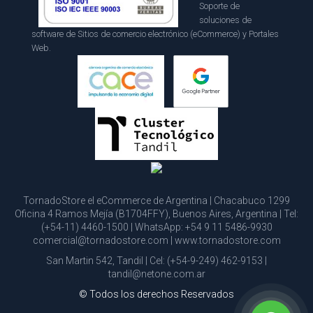
Soporte de
soluciones de
software de Sitios de comercio electrónico (eCommerce) y Portales
Web.
TornadoStore el eCommerce de Argentina | Chacabuco 1299
Oficina 4 Ramos Mejía (B1704FFY), Buenos Aires, Argentina | Tel:
(+54-11) 4460-1500
| WhatsApp:
+54 9 11 5486-9930
comercial@tornadostore.com
|
www.tornadostore.com
San Martin 542, Tandil | Cel:
(+54-9-249) 462-9153
|
tandil@netone.com.ar
© Todos los derechos Reservados