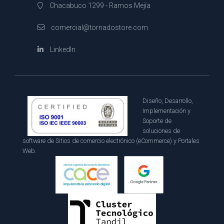
Chacabuco 1299 - Ramos Mejía
comercial@tornadostore.com
LinkedIn
Diseño, Desarrollo,
Implementación y
Soporte de
soluciones de
software de Sitios de comercio electrónico (eCommerce) y Portales
Web.