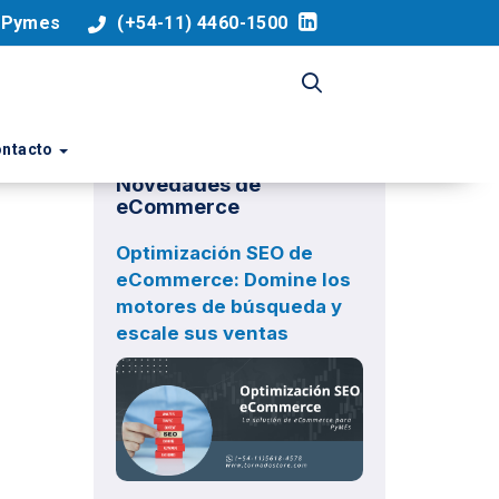
a Pymes
(+54-11) 4460-1500
ntacto
Novedades de
eCommerce
Optimización SEO de
eCommerce: Domine los
motores de búsqueda y
escale sus ventas