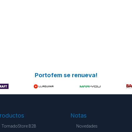
Portofem se renueva!
roductos
Notas
TornadoStore B2B
Novedades