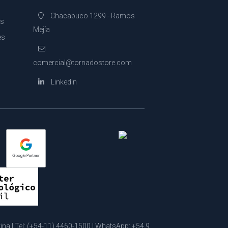
Chacabuco 1299 - Ramos
es
Mejía
es
comercial@tornadostore.com
LinkedIn
a | Tel:
(+54-11) 4460-1500
| WhatsApp:
+54 9