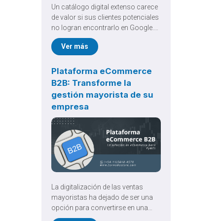
Un catálogo digital extenso carece
de valor si sus clientes potenciales
no logran encontrarlo en Google.
Implementar una rigurosa
Ver más
Optimización SEO de eCommerce
es el pilar fundamental para
traccionar tráfico orgánico
Plataforma eCommerce
cualificado, reducir la drástica
B2B: Transforme la
dependencia publicitaria y
gestión mayorista de su
garantizar un crecimiento
empresa
comercial verdaderamente
sostenible a largo plazo.
La digitalización de las ventas
mayoristas ha dejado de ser una
opción para convertirse en una
necesidad estructural. Adoptar una