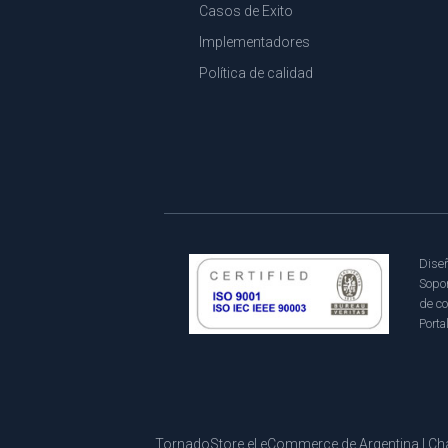
Casos de Exito
Implementadores
Política de calidad
Diseñ
Sopor
de co
Porta
TornadoStore el eCommerce de Argentina | Cha