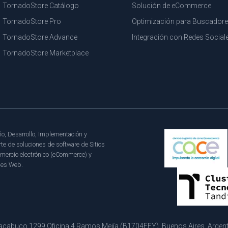
TornadoStore Catálogo
Solución de eCommerce
TornadoStore Pro
Optimización para Buscador
TornadoStore Advance
Integración con Redes Social
TornadoStore Marketplace
o, Desarrollo, Implementación y
te de soluciones de software de Sitios
mercio electrónico (eCommerce) y
les Web.
cabuco 1299 Oficina 4 Ramos Mejía (B1704FFY), Buenos Aires, Argentin