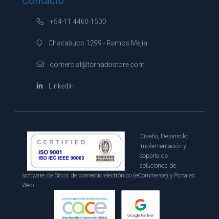
Contacto
+54-11 4460-1500
Chacabuco 1299 - Ramos Mejía
comercial@tornadostore.com
LinkedIn
Diseño, Desarrollo,
Implementación y
Soporte de
soluciones de
software de Sitios de comercio electrónico (eCommerce) y Portales
Web.