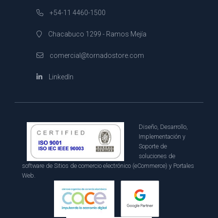
+54-11 4460-1500
Chacabuco 1299 - Ramos Mejía
comercial@tornadostore.com
LinkedIn
Diseño, Desarrollo,
Implementación y
Soporte de
soluciones de
software de Sitios de comercio electrónico (eCommerce) y Portales
Web.