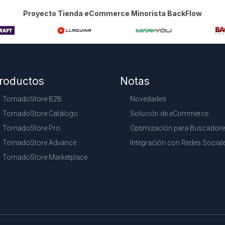
Proyecto Tienda eCommerce Minorista BackFlow
roductos
Notas
TornadoStore B2B
Novedades
TornadoStore Catálogo
Solución de eCommerce
TornadoStore Pro
Optimización para Buscador
TornadoStore Advance
Integración con Redes Social
TornadoStore Marketplace