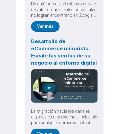
Un catálogo digital extenso carece
de valor si sus clientes potenciales
no logran encontrarlo en Google.
Implementar una rigurosa
Ver más
Optimización SEO de eCommerce
es el pilar fundamental para
traccionar tráfico orgánico
Desarrollo de
cualificado, reducir la drástica
eCommerce minorista:
dependencia publicitaria y
garantizar un crecimiento
Escale las ventas de su
comercial verdaderamente
negocio al entorno digital
sostenible a largo plazo.
La migración hacia los canales
digitales es una exigencia ineludible
para cualquier comercio actual
que busque sobrevivir y crecer.
Ver más