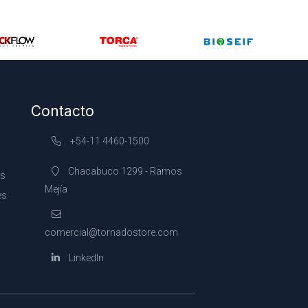
Contacto
+54-11 4460-1500
Chacabuco 1299 - Ramos
es
Mejía
es
comercial@tornadostore.com
LinkedIn