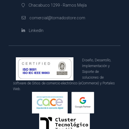
Chacabuco 1299 - Ramos Mejía
comercial@tornadostore.com
LinkedIn
Diseño, Desarrollo,
Implementación y
Soporte de
soluciones de
software de Sitios de comercio electrónico (eCommerce) y Portales
Web.