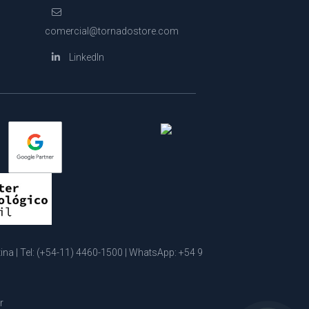
comercial@tornadostore.com
LinkedIn
a | Tel:
(+54-11) 4460-1500
| WhatsApp:
+54 9
r