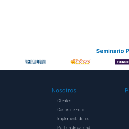
Seminario P
Nosotros
P
Clientes
Casos de Exito
Implementadores
Política de calidad