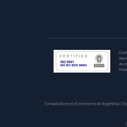
Diseñ
Sopor
de co
Porta
TornadoStore el eCommerce de Argentina | Cha