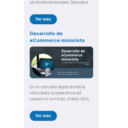
sin límites territoriales. Descubre
cómo una Plataforma B2B para
pymes elimina el caos operativo.
Ver más
Desarrollo de
eCommerce minorista
En un mercado digital donde la
velocidad y la experiencia del
usuario lo son todo, el éxito de tu
marca depende de una base
tecnológica sólida. No se trata
Ver más
solo de estar en internet, sino de
competir eficazmente. Un