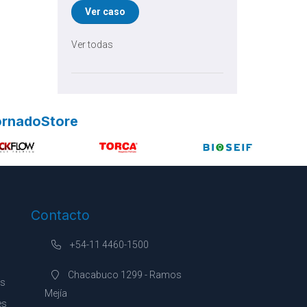
Ver caso
Ver todas
TornadoStore
Contacto
+54-11 4460-1500
Chacabuco 1299 - Ramos
es
Mejía
es