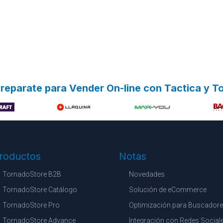
reparate para Vender On-line con Tactica y 
roductos
Notas
TornadoStore B2B
Novedades
TornadoStore Catálogo
Solución de eCommerce
TornadoStore Pro
Optimización para Buscador
TornadoStore Advance
Integración con Redes Social