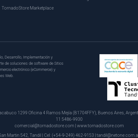
TornadoStore Marketplace
o, Desarrollo, Implementación y
te de soluciones de software de Sitios
mercio electrónico (eCommerce) y
les Web.
cabuco 1299 Oficina 4 Ramos Mejía (B1704FFY), Buenos Aires, Argentin
11 5486-9930
comercial@tornadostore.com
|
www.tornadostore.com
San Martin 542, Tandil | Cel:
(+54-9-249) 462-9153
|
tandil@netone.com.a