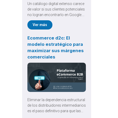
Un catálogo digital extenso carece
de valor si sus clientes potenciales
no logran encontrarlo en Google.
Implementar una rigurosa
Ver más
Optimización SEO de eCommerce
es el pilar fundamental para
traccionar tráfico orgánico
Ecommerce d2c: El
cualificado, reducir la drástica
modelo estratégico para
dependencia publicitaria y
maximizar sus márgenes
garantizar un crecimiento
comerciales
comercial verdaderamente
sostenible a largo plazo.
Eliminar la dependencia estructural
de los distribuidores intermediarios
es el paso definitivo para que las
marcas asuman el control total de