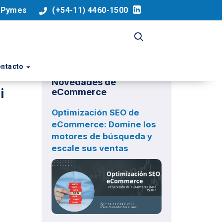
a Pymes
(+54-11) 4460-1500
ntacto
Novedades de
i
eCommerce
Optimización SEO de
eCommerce: Domine los
motores de búsqueda y
escale sus ventas