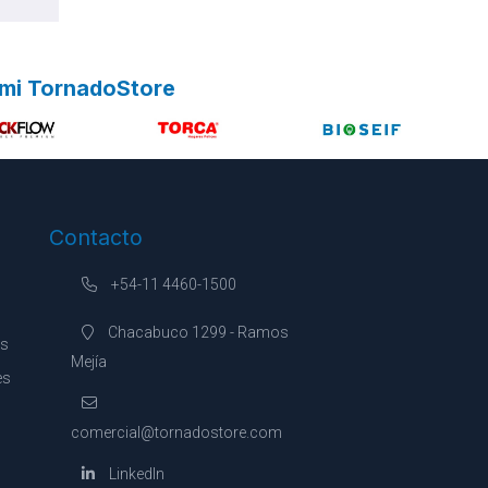
 mi TornadoStore
Contacto
+54-11 4460-1500
Chacabuco 1299 - Ramos
es
Mejía
es
comercial@tornadostore.com
LinkedIn