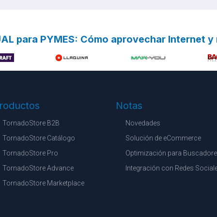
AL para PYMES: Cómo aprovechar Internet y
roductos
Notas
TornadoStore B2B
Novedades
TornadoStore Catálogo
Solución de eCommerce
TornadoStore Pro
Optimización para Buscador
TornadoStore Advance
Integración con Redes Social
TornadoStore Marketplace