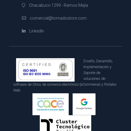
Chacabuco 1299 - Ramos Mejía
comercial@tornadostore.com
LinkedIn
Diseño, Desarrollo,
Implementación y
Soporte de
soluciones de
software de Sitios de comercio electrónico (eCommerce) y Portales
Web.