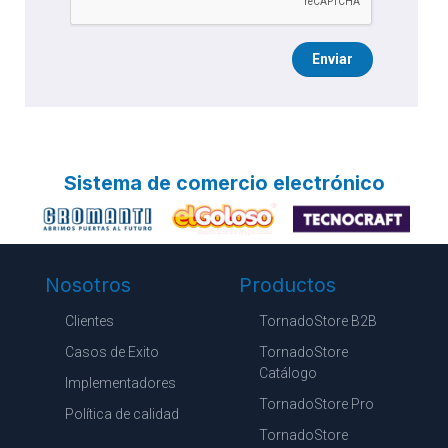
Enviar
Sistema de comercio electrónico
Nosotros
Productos
Clientes
TornadoStore B2B
Casos de Exito
TornadoStore
Catálogo
Implementadores
TornadoStore Pro
Política de calidad
TornadoStore