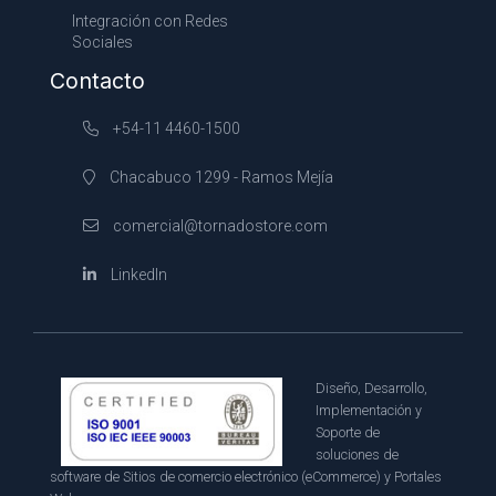
Integración con Redes
Sociales
Contacto
+54-11 4460-1500
Chacabuco 1299 - Ramos Mejía
comercial@tornadostore.com
LinkedIn
Diseño, Desarrollo,
Implementación y
Soporte de
soluciones de
software de Sitios de comercio electrónico (eCommerce) y Portales