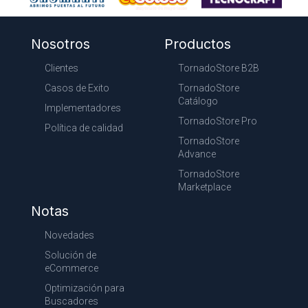
Nosotros
Productos
Clientes
TornadoStore B2B
Casos de Exito
TornadoStore
Catálogo
Implementadores
TornadoStore Pro
Política de calidad
TornadoStore
Advance
TornadoStore
Marketplace
Notas
Novedades
Solución de
eCommerce
Optimización para
Buscadores