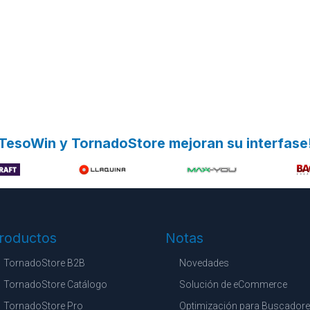
TesoWin y TornadoStore mejoran su interfase
roductos
Notas
TornadoStore B2B
Novedades
TornadoStore Catálogo
Solución de eCommerce
TornadoStore Pro
Optimización para Buscador