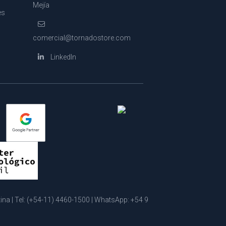
Mejía
es
comercial@tornadostore.com
LinkedIn
a | Tel:
(+54-11) 4460-1500
| WhatsApp:
+54 9