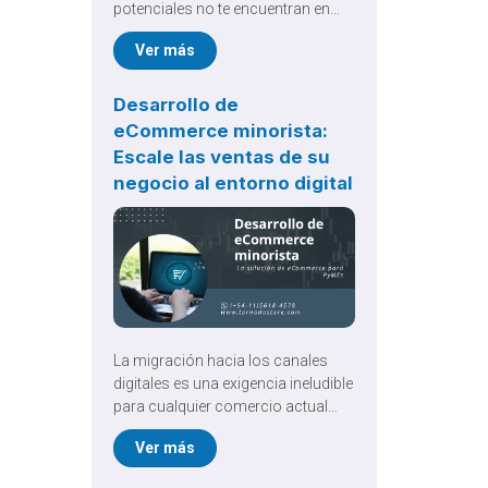
potenciales no te encuentran en
Google. En el competitivo mundo
Ver más
online, la Optimización SEO de
eCommerce no es un lujo, es el
motor que impulsa el crecimiento
Desarrollo de
orgánico y las ventas sostenibles.
eCommerce minorista:
Pero aquí está el secreto que
Escale las ventas de su
muchos ignoran: antes de invertir
negocio al entorno digital
un peso en publicidad o contenido,
debes asegurar que tu plataforma
eCommerce es tu mejor aliada.
La migración hacia los canales
digitales es una exigencia ineludible
para cualquier comercio actual
que busque sobrevivir y crecer.
Ver más
Invertir en un sólido desarrollo de
eCommerce minorista permite a