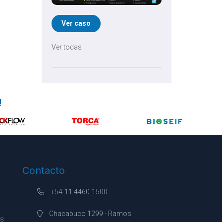
Ver caso
Ver todas
!
Contacto
+54-11 4460-1500
Chacabuco 1299 - Ramos
es