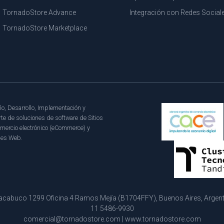
TornadoStore Advance
Integración con Redes Social
TornadoStore Marketplace
o, Desarrollo, Implementación y
te de soluciones de software de Sitios
mercio electrónico (eCommerce) y
les Web.
cabuco 1299 Oficina 4 Ramos Mejía (B1704FFY), Buenos Aires, Argentin
11 5486-9930
comercial@tornadostore.com
|
www.tornadostore.com