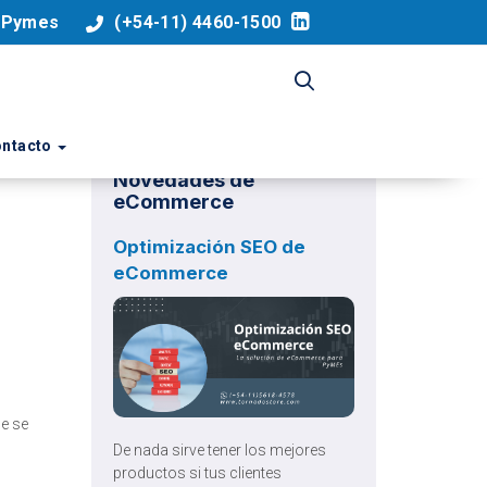
a Pymes
(+54-11) 4460-1500
ntacto
Novedades de
eCommerce
Optimización SEO de
eCommerce
e se
De nada sirve tener los mejores
productos si tus clientes