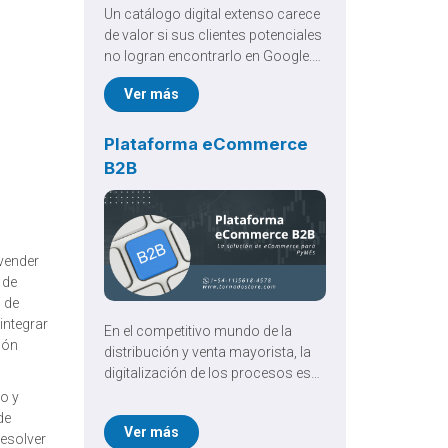
Un catálogo digital extenso carece
de valor si sus clientes potenciales
no logran encontrarlo en Google.
Implementar una rigurosa
Ver más
Optimización SEO de eCommerce
es el pilar fundamental para
traccionar tráfico orgánico
Plataforma eCommerce
cualificado, reducir la drástica
B2B
dependencia publicitaria y
garantizar un crecimiento
comercial verdaderamente
sostenible a largo plazo.
 vender
 de
o de
integrar
En el competitivo mundo de la
ión
distribución y venta mayorista, la
digitalización de los procesos es
fundamental para escalar. Las
o y
empresas necesitan más que un
de
Ver más
simple catálogo online; requieren
resolver