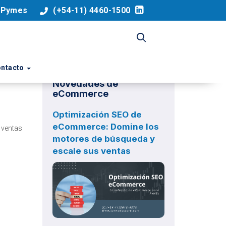
a Pymes
(+54-11) 4460-1500
ntacto
Novedades de
eCommerce
Optimización SEO de
eCommerce: Domine los
 ventas
motores de búsqueda y
escale sus ventas