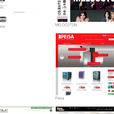
MELOCOTON
one
Peisa