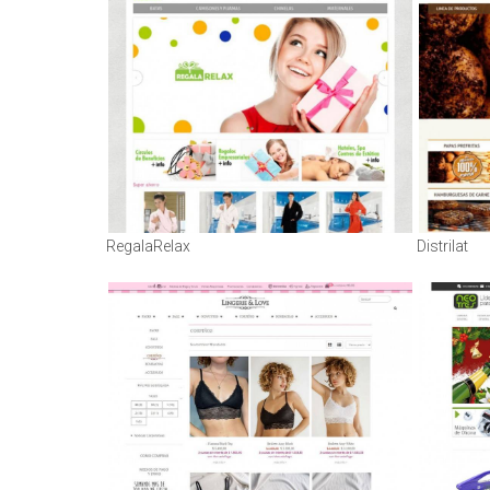
RegalaRelax
Distrilat