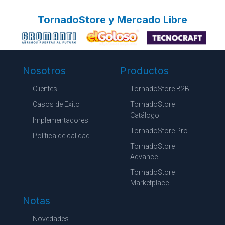
TornadoStore y Mercado Libre
Nosotros
Productos
Clientes
TornadoStore B2B
Casos de Exito
TornadoStore
Catálogo
Implementadores
TornadoStore Pro
Política de calidad
TornadoStore
Advance
TornadoStore
Marketplace
Notas
Novedades