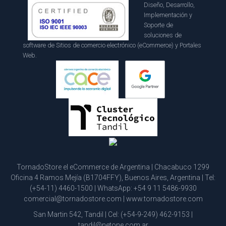
Diseño, Desarrollo,
Implementación y
Soporte de
soluciones de
software de Sitios de comercio electrónico (eCommerce) y Portales
Web.
TornadoStore el eCommerce de Argentina | Chacabuco 1299
Oficina 4 Ramos Mejía (B1704FFY), Buenos Aires, Argentina | Tel:
(+54-11) 4460-1500
| WhatsApp:
+54 9 11 5486-9930
comercial@tornadostore.com
|
www.tornadostore.com
San Martin 542, Tandil | Cel:
(+54-9-249) 462-9153
|
tandil@netone.com.ar