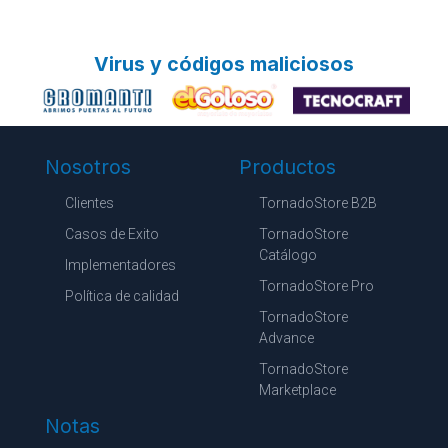
Virus y códigos maliciosos
Nosotros
Productos
Clientes
TornadoStore B2B
Casos de Exito
TornadoStore
Catálogo
Implementadores
TornadoStore Pro
Política de calidad
TornadoStore
Advance
TornadoStore
Marketplace
Notas