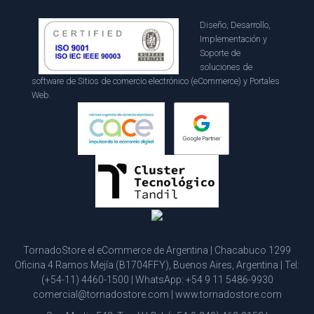
Diseño, Desarrollo,
Implementación y
Soporte de
soluciones de
software de Sitios de comercio electrónico (eCommerce) y Portales
Web.
TornadoStore el eCommerce de Argentina | Chacabuco 1299
Oficina 4 Ramos Mejía (B1704FFY), Buenos Aires, Argentina | Tel:
(+54-11) 4460-1500
| WhatsApp:
+54 9 11 5486-9930
comercial@tornadostore.com
|
www.tornadostore.com