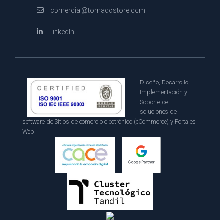
comercial@tornadostore.com
LinkedIn
Diseño, Desarrollo,
Implementación y
Soporte de
soluciones de
software de Sitios de comercio electrónico (eCommerce) y Portales
Web.