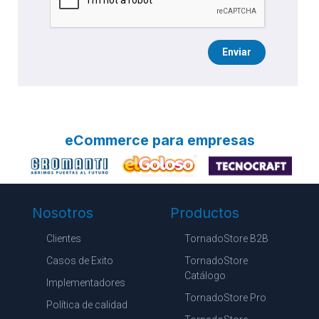
Enviar
eCommerce para empresas
Nosotros
Productos
Clientes
TornadoStore B2B
Casos de Exito
TornadoStore
Catálogo
Implementadores
TornadoStore Pro
Política de calidad