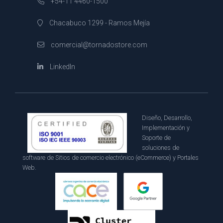
+54-11 4460-1500
Chacabuco 1299 - Ramos Mejía
comercial@tornadostore.com
LinkedIn
Diseño, Desarrollo,
Implementación y
Soporte de
soluciones de
software de Sitios de comercio electrónico (eCommerce) y Portales
Web.