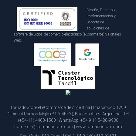
Diseño, Desarrollo,
Implementación y
Soporte de
soluciones de
software de Sitios de comercio electrónico (eCommerce) y Portales
Web.
TornadoStore el eCommerce de Argentina | Chacabuco 1299
Oficina 4 Ramos Mejía (B1704FFY), Buenos Aires, Argentina | Tel:
(+54-11) 4460-1500
| WhatsApp:
+54 9 11 5486-9930
comercial@tornadostore.com
|
www.tornadostore.com