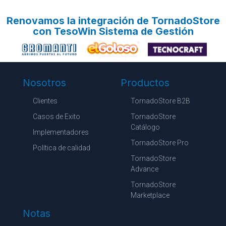
Renovamos la integración de TornadoStore
con TesoWin Sistema de Gestión
Nosotros
Productos
Clientes
TornadoStore B2B
Casos de Exito
TornadoStore
Catálogo
Implementadores
TornadoStore Pro
Política de calidad
TornadoStore
Advance
TornadoStore
Marketplace
Notas