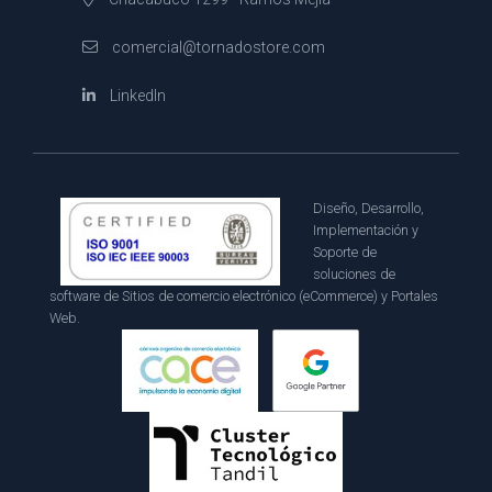
comercial@tornadostore.com
LinkedIn
Diseño, Desarrollo,
Implementación y
Soporte de
soluciones de
software de Sitios de comercio electrónico (eCommerce) y Portales
Web.