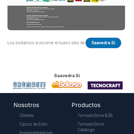
Los invitamos a recorrer el nuevo sitio de
Saavedra Si
.
Saavedra Si
Nosotros
Productos
Clientes
TornadoStore B2B
Casos de Exito
TornadoStore
Catálogo
Implementadores