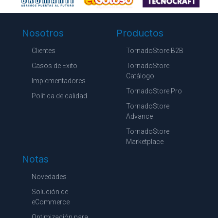
Nosotros
Productos
Clientes
TornadoStore B2B
Casos de Exito
TornadoStore
Catálogo
Implementadores
TornadoStore Pro
Política de calidad
TornadoStore
Advance
TornadoStore
Marketplace
Notas
Novedades
Solución de
eCommerce
Optimización para