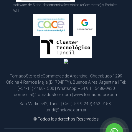
software de Sitios de comercio electrónico (eCommerce) y Portales
Web.
TornadoStore el eCommerce de Argentina | Chacabuco 1299
Oficina 4 Ramos Mejía (B1704FFY), Buenos Aires, Argentina | Tel:
(+54-11) 4460-1500
| WhatsApp:
+54 9 11 5486-9930
comercial@tornadostore.com
|
www.tornadostore.com
San Martin 542, Tandil | Cel:
(+54-9-249) 462-9153
|
tandil@netone.com.ar
© Todos los derechos Reservados